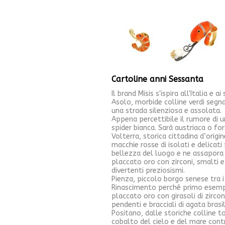
Cartoline anni Sessanta
Il brand Misis s'ispira all'Italia e a
Asolo, morbide colline verdi segna
una strada silenziosa e assolata.
Appena percettibile il rumore di u
spider bianca. Sarà austriaca o f
Volterra, storica cittadina d’origi
macchie rosse di isolati e delicat
bellezza del luogo e ne assapora va
placcato oro con zirconi, smalti e
divertenti preziosismi.
Pienza, piccolo borgo senese tra i 
Rinascimento perché primo esempio
placcato oro con girasoli di zirco
pendenti e bracciali di agata brasi
Positano, dalle storiche colline to
cobalto del cielo e del mare contr