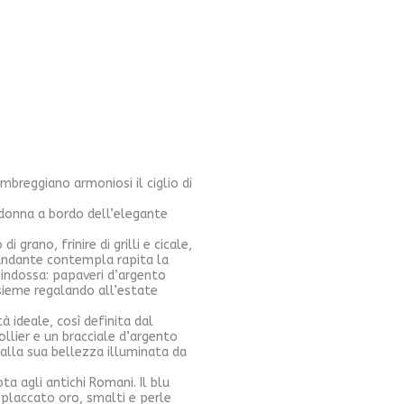
mbreggiano armoniosi il ciglio di
e donna a bordo dell’elegante
grano, frinire di grilli e cicale,
viandante contempla rapita la
e indossa: papaveri d’argento
insieme regalando all’estate
à ideale, così definita dal
llier e un bracciale d’argento
 alla sua bellezza illuminata da
ta agli antichi Romani. Il blu
 placcato oro, smalti e perle