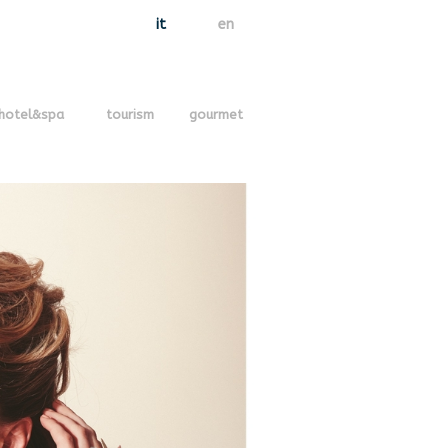
it
en
hotel&spa
tourism
gourmet