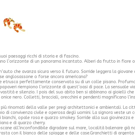
i suoi paesaggi ricchi di storia e di fascino.
no l’orizzonte di un panorama incantato. Alberi da frutto in fiore o
n’auto che avanza sicura verso il futuro. Sorride leggera la giovan
orse anglosassone o forse ancora americana?
ne etrusca perfettamente conservata su di un colle pisano. Profumo di 
i papaveri riempiono l’orizzonte di quest’oasi di pace. La sensuale 
stità e silenzio. I pois del suo abito ben si abbinano ai gioielli ch
 onice nero. Colletti, bracciali, orecchini e pendenti magnificano l’
più rinomati della valle per pregi architettonici e ambientali. La citt
 di convivenza civile e operosa degli uomini. La signora veste un co
ni bianchi, opale rosa e quarzo smokey. Sorride alla sua giovinezza e
liana e di quarzo cherry.
scane all’inconfondibile digradare sul mare, località balenare già no
asta con il bianco delle spiagge e delle case.Granchietti di argento