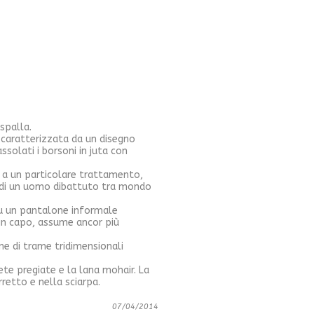
ospalla.
e caratterizzata da un disegno
ssolati i borsoni in juta con
e a un particolare trattamento,
ra di un uomo dibattuto tra mondo
su un pantalone informale
 in capo, assume ancor più
one di trame tridimensionali
 sete pregiate e la lana mohair. La
etto e nella sciarpa.
07/04/2014