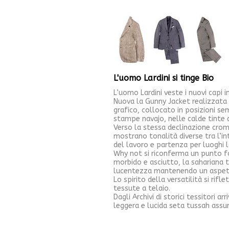
L'uomo Lardini si tinge Bio
L’uomo Lardini veste i nuovi capi i
Nuova la Gunny Jacket realizzata r
grafico, collocato in posizioni sem
stampe navajo, nelle calde tinte 
Verso la stessa declinazione crom
mostrano tonalità diverse tra l’i
del lavoro e partenza per luoghi l
Why not si riconferma un punto fo
morbido e asciutto, la sahariana t
lucentezza mantenendo un aspetto
Lo spirito della versatilità si rif
tessute a telaio.
Dagli Archivi di storici tessitori a
leggera e lucida seta tussah ass