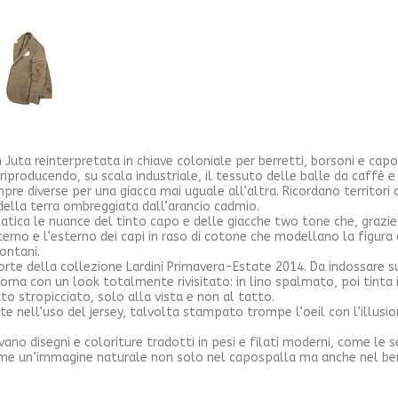
n Juta reinterpretata in chiave coloniale per berretti, borsoni e cap
iproducendo, su scala industriale, il tessuto delle balle da caffé 
pre diverse per una giacca mai uguale all’altra. Ricordano territori a
della terra ombreggiata dall’arancio cadmio.
atica le nuance del tinto capo e delle giacche two tone che, grazi
nterno e l’esterno dei capi in raso di cotone che modellano la figu
ontani.
rte della collezione Lardini Primavera-Estate 2014. Da indossare 
orna con un look totalmente rivisitato: in lino spalmato, poi tinta
 stropicciato, solo alla vista e non al tatto.
lette nell’uso del jersey, talvolta stampato trompe l’oeil con l’illusi
rrivano disegni e coloriture tradotti in pesi e filati moderni, come le
ume un’immagine naturale non solo nel capospalla ma anche nel berr