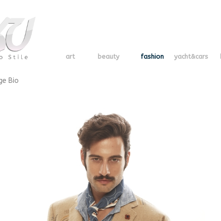
art
beauty
fashion
yacht&cars
ge Bio