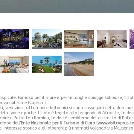
ospitale. Famosa per il mare e per le lunghe spiagge sabbiose, l'iso
eriva dal rame (Cuprum).
anti, veneziani, ottomani e britannici si sono susseguiti nelle dominaz
delle varie epoche. L'isola è legata alla leggenda di Afrodite, la de
mare a Petra tou Romiou, la dea è l'emblema del distretto di Pafos
tampa dall'
Ente Nazionale per il Turismo di Cipro (www.visitcyprus.c
 di interesse storico e gli alberghi più rinomati volando via Malpe