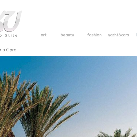
art
beauty
fashion
yacht&cars
o a Cipro