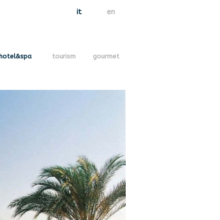
it
en
hotel&spa
tourism
gourmet