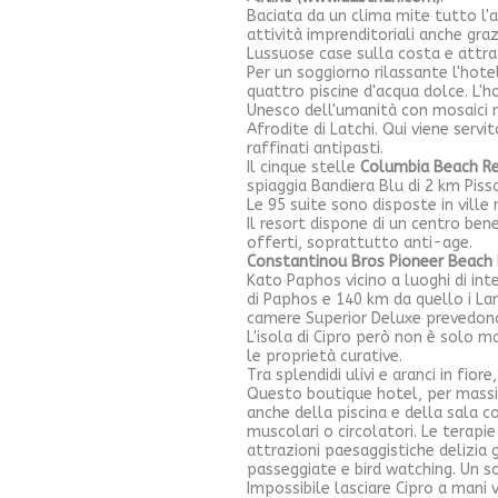
Baciata da un clima mite tutto l'
attività imprenditoriali anche gra
Lussuose case sulla costa e attraz
Per un soggiorno rilassante l'hote
quattro piscine d'acqua dolce. L'ho
Unesco dell'umanità con mosaici r
Afrodite di Latchi. Qui viene serv
raffinati antipasti.
Il cinque stelle
Columbia Beach Re
spiaggia Bandiera Blu di 2 km Pissou
Le 95 suite sono disposte in ville
Il resort dispone di un centro be
offerti, soprattutto anti-age.
Constantinou Bros Pioneer Beach
Kato Paphos vicino a luoghi di int
di Paphos e 140 km da quello i La
camere Superior Deluxe prevedono l
L'isola di Cipro però non è solo ma
le proprietà curative.
Tra splendidi ulivi e aranci in fiore,
Questo boutique hotel, per massim
anche della piscina e della sala c
muscolari o circolatori. Le terap
attrazioni paesaggistiche delizia g
passeggiate e bird watching. Un s
Impossibile lasciare Cipro a mani v