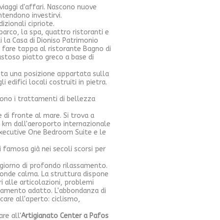
viaggi d'affari. Nascono nuove
ntendono investirvi.
zionali cipriote.
arco, la spa, quattro ristoranti e
ti la Casa di Dioniso Patrimonio
 fare tappa al ristorante Bagno di
gustoso piatto greco a base di
anta una posizione appartata sulla
edifici locali costruiti in pietra.
sono i trattamenti di bellezza
 di fronte al mare. Si trova a
15 km dall'aeroporto internazionale
'Executive One Bedroom Suite e le
i famosa già nei secoli scorsi per
giorno di profondo rilassamento.
fonde calma. La struttura dispone
 alle articolazioni, problemi
attamento adatto. L'abbondanza di
care all'aperto: ciclismo,
re all'
Artigianato Center a Pafos