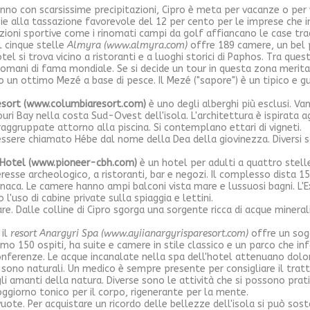
anno con scarsissime precipitazioni, Cipro è meta per vacanze o per 
zie alla tassazione favorevole del 12 per cento per le imprese che i
ioni sportive come i rinomati campi da golf affiancano le case tradi
l cinque stelle
Almyra (www.almyra.com)
offre 189 camere, un bel p
tel si trova vicino a ristoranti e a luoghi storici di Paphos. Tra ques
omani di fama mondiale. Se si decide un tour in questa zona merita
ito un ottimo Mezé a base di pesce. Il Mezé ("sapore") è un tipico e 
sort (www.columbiaresort.com)
è uno degli alberghi più esclusi. V
ri Bay nella costa Sud-Ovest dell'isola. L'architettura è ispirata agli 
 raggruppate attorno alla piscina. Si contemplano ettari di vigneti.
nessere chiamato Hébe dal nome della Dea della giovinezza. Diversi 
 Hotel (www.pioneer-cbh.com)
è un hotel per adulti a quattro stelle
eresse archeologico, a ristoranti, bar e negozi. Il complesso dista 
rnaca. Le camere hanno ampi balconi vista mare e lussuosi bagni. L
'uso di cabine private sulla spiaggia e lettini.
re. Dalle colline di Cipro sgorga una sorgente ricca di acque mineral
 il
resort Anargyri Spa (www.ayiianargyrisparesort.com)
offre un sog
o 150 ospiti, ha suite e camere in stile classico e un parco che in
onferenze. Le acque incanalate nella spa dell'hotel attenuano dolori
ie sono naturali. Un medico è sempre presente per consigliare il tr
li amanti della natura. Diverse sono le attività che si possono prati
oggiorno tonico per il corpo, rigenerante per la mente.
uote. Per acquistare un ricordo delle bellezze dell'isola si può sosta