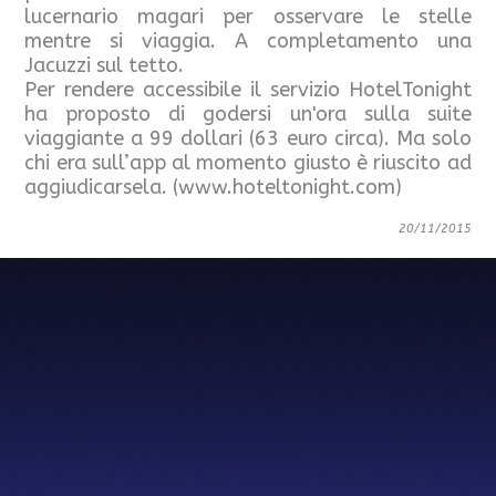
lucernario magari per osservare le stelle
mentre si viaggia. A completamento una
Jacuzzi sul tetto.
Per rendere accessibile il servizio HotelTonight
ha proposto di godersi un'ora sulla suite
viaggiante a 99 dollari (63 euro circa). Ma solo
chi era sull’app al momento giusto è riuscito ad
aggiudicarsela. (www.hoteltonight.com)
20/11/2015