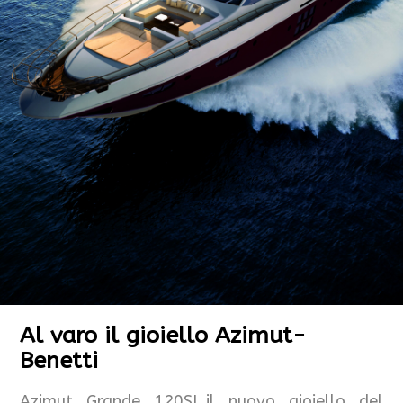
Al varo il gioiello Azimut-
Benetti
Azimut Grande 120SL,il nuovo gioiello del