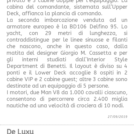
privato e 3 cabine doppie per l’equipaggio. La
cabina del comandante, sistemata sull’Upper
Deck, affianca la plancia di comando.
La seconda imbarcazione venduta ad un
armatore europeo è la BD106 Delfino 95. Lo
yacht, con 29 metri di lunghezza, si
contraddistingue per le linee sinuose e filanti
che nascono, anche in questo caso, dalla
matita del designer Giorgio M. Cassetta e per
gli interni studiati dall’Interior Style
Department di Benetti. Il layout è diviso su 4
ponti e il Lower Deck accoglie 8 ospiti in 2
cabine VIP e 2 cabine guest; altre 3 cabine sono
destinate ad un equipaggio di 5 persone.
I motori, due Man V8 da 1.000 cavalli ciascuno,
consentono di percorrere circa 2.400 miglia
nautiche ad una velocità di crociera di 10 nodi.
27/09/2019
De Luxu