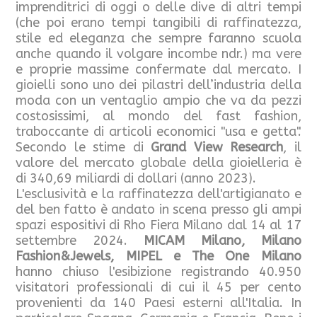
imprenditrici di oggi o delle dive di altri tempi
(che poi erano tempi tangibili di raffinatezza,
stile ed eleganza che sempre faranno scuola
anche quando il volgare incombe ndr.) ma vere
e proprie massime confermate dal mercato. I
gioielli sono uno dei pilastri dell’industria della
moda con un ventaglio ampio che va da pezzi
costosissimi, al mondo del fast fashion,
traboccante di articoli economici "usa e getta".
Secondo le stime di
Grand View Research
, il
valore del mercato globale della gioielleria è
di 340,69 miliardi di dollari (anno 2023).
L'esclusività e la raffinatezza dell'artigianato e
del ben fatto è andato in scena presso gli ampi
spazi espositivi di Rho Fiera Milano dal 14 al 17
settembre 2024.
MICAM Milano, Milano
Fashion&Jewels, MIPEL e The One Milano
hanno chiuso l'esibizione registrando 40.950
visitatori professionali di cui il 45 per cento
provenienti da 140 Paesi esterni all'Italia. In