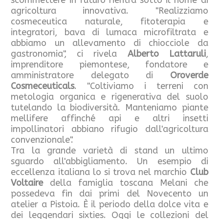
scommettere in futuro rientra sotto il nome di
agricoltura innovativa. "Realizziamo
cosmeceutica naturale, fitoterapia e
integratori, bava di lumaca microfiltrata e
abbiamo un allevamento di chiocciole da
gastronomia", ci rivela
Alberto Lattaruli
,
imprenditore piemontese, fondatore e
amministratore delegato di
Oroverde
Cosmeceuticals
. "Coltiviamo i terreni con
metologia organica e rigenerativa del suolo
tutelando la biodiversità. Manteniamo piante
mellifere affinché api e altri insetti
impollinatori abbiano rifugio dall'agricoltura
convenzionale".
Tra la grande varietà di stand un ultimo
sguardo all'abbigliamento. Un esempio di
eccellenza italiana lo si trova nel marchio
Club
Voltaire
della famiglia toscana Melani che
possedeva fin dai primi del Novecento un
atelier a Pistoia. È il periodo della dolce vita e
dei leggendari sixties. Oggi le collezioni del